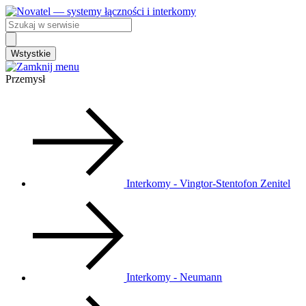
Przejdź
do
Search
treści
...
Wstystkie
Przemysł
Interkomy - Vingtor-Stentofon Zenitel
Interkomy - Neumann