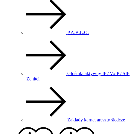
P.A.B.L.O.
Głośniki aktywny IP / VoIP / SIP
Zenitel
Zakłady karne, areszty śledcze