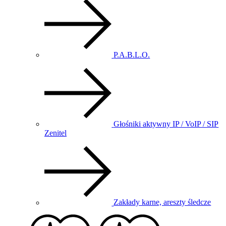
P.A.B.L.O.
Głośniki aktywny IP / VoIP / SIP
Zenitel
Zakłady karne, areszty śledcze