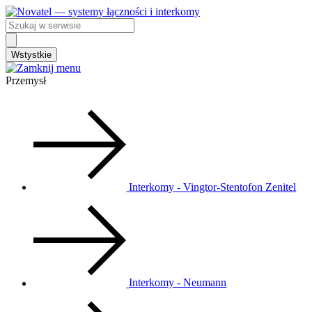
Przejdź
do
Search
treści
...
Wstystkie
Przemysł
Interkomy - Vingtor-Stentofon Zenitel
Interkomy - Neumann