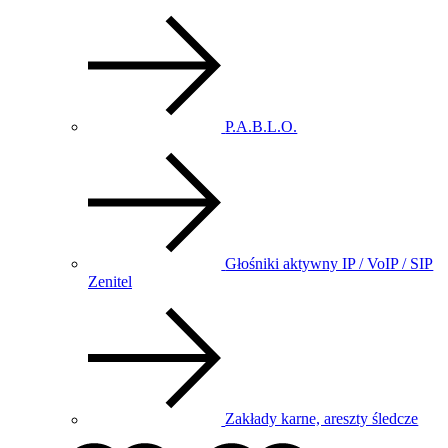
P.A.B.L.O.
Głośniki aktywny IP / VoIP / SIP
Zenitel
Zakłady karne, areszty śledcze