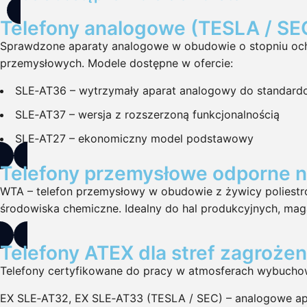
Telefony analogowe (TESLA / SE
Sprawdzone aparaty analogowe w obudowie o stopniu ochro
przemysłowych. Modele dostępne w ofercie:
SLE‑AT36 – wytrzymały aparat analogowy do standar
SLE‑AT37 – wersja z rozszerzoną funkcjonalnością
SLE‑AT27 – ekonomiczny model podstawowy
Telefony przemysłowe odporne n
WTA – telefon przemysłowy w obudowie z żywicy poliestr
środowiska chemiczne. Idealny do hal produkcyjnych, maga
Telefony ATEX dla stref zagroż
Telefony certyfikowane do pracy w atmosferach wybuchow
EX SLE‑AT32, EX SLE‑AT33 (TESLA / SEC) – analogowe apar