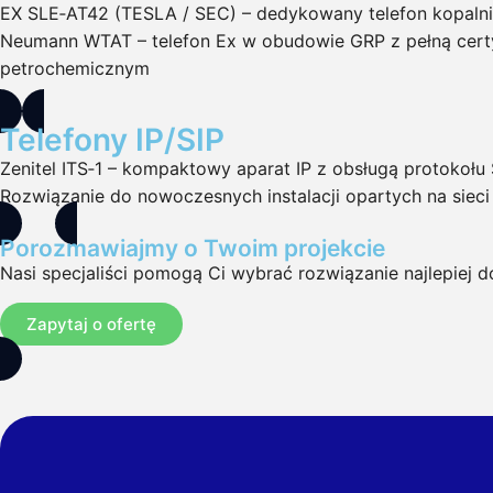
EX SLE‑AT42 (TESLA / SEC) – dedykowany telefon kopaln
Neumann WTAT – telefon Ex w obudowie GRP z pełną certy
petrochemicznym
Telefony IP/SIP
Zenitel ITS‑1 – kompaktowy aparat IP z obsługą protokołu 
Rozwiązanie do nowoczesnych instalacji opartych na sieci
Porozmawiajmy o Twoim projekcie
Nasi specjaliści pomogą Ci wybrać rozwiązanie najlepiej 
Zapytaj o ofertę