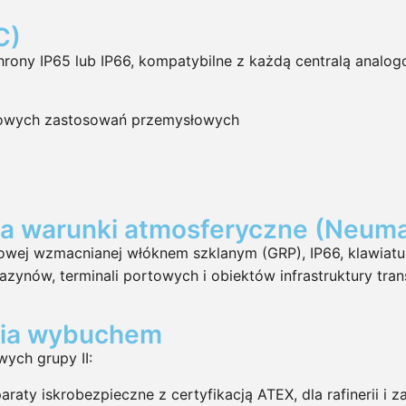
C)
ny IP65 lub IP66, kompatybilne z każdą centralą analogo
dowych zastosowań przemysłowych
a warunki atmosferyczne (Neuma
owej wzmacnianej włóknem szklanym (GRP), IP66, klawiatu
zynów, terminali portowych i obiektów infrastruktury tran
enia wybuchem
ych grupy II:
aty iskrobezpieczne z certyfikacją ATEX, dla rafinerii i