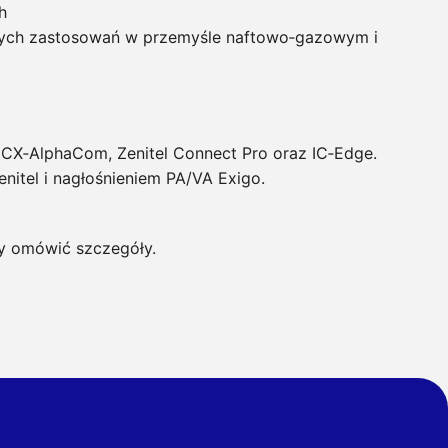
h
ących zastosowań w przemyśle naftowo‑gazowym i
i ICX‑AlphaCom, Zenitel Connect Pro oraz IC‑Edge.
nitel i nagłośnieniem PA/VA Exigo.
by omówić szczegóły.