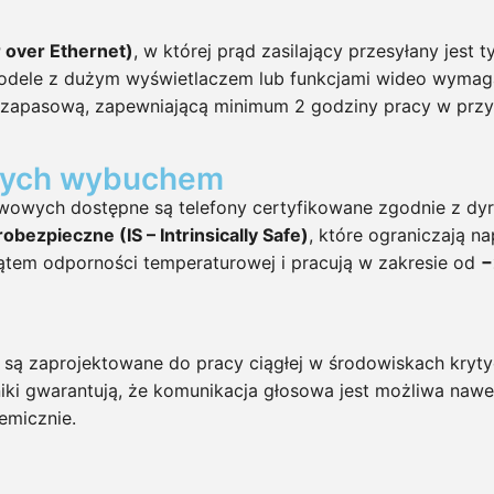
 over Ethernet)
, w której prąd zasilający przesyłany je
odele z dużym wyświetlaczem lub funkcjami wideo wyma
zapasową, zapewniającą minimum 2 godziny pracy w przyp
onych wybuchem
paliwowych dostępne są telefony certyfikowane zgodnie z d
robezpieczne (IS – Intrinsically Safe)
, które ograniczają n
tem odporności temperaturowej i pracują w zakresie od
−
są zaprojektowane do pracy ciągłej w środowiskach kryty
niki gwarantują, że komunikacja głosowa jest możliwa nawet
emicznie.