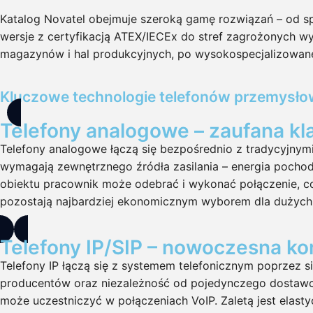
Katalog Novatel obejmuje szeroką gamę rozwiązań – od s
wersje z certyfikacją ATEX/IECEx do stref zagrożonych
magazynów i hal produkcyjnych, po wysokospecjalizowane a
Kluczowe technologie telefonów przemysł
Telefony analogowe – zaufana kl
Telefony analogowe łączą się bezpośrednio z tradycyjnymi li
wymagają zewnętrznego źródła zasilania – energia pochodz
obiektu pracownik może odebrać i wykonać połączenie, co
pozostają najbardziej ekonomicznym wyborem dla dużych 
Telefony IP/SIP – nowoczesna k
Telefony IP łączą się z systemem telefonicznym poprzez s
producentów oraz niezależność od pojedynczego dostawcy. 
może uczestniczyć w połączeniach VoIP. Zaletą jest elasty