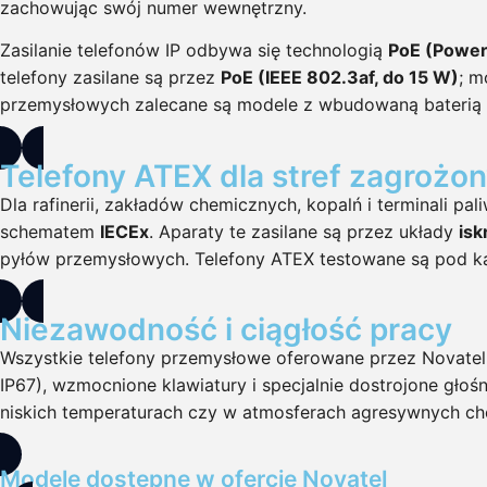
zachowując swój numer wewnętrzny.
Zasilanie telefonów IP odbywa się technologią
PoE (Power
telefony zasilane są przez
PoE (IEEE 802.3af, do 15 W)
; m
przemysłowych zalecane są modele z wbudowaną baterią 
Telefony ATEX dla stref zagroż
Dla rafinerii, zakładów chemicznych, kopalń i terminali 
schematem
IECEx
. Aparaty te zasilane są przez układy
isk
pyłów przemysłowych. Telefony ATEX testowane są pod ką
Niezawodność i ciągłość pracy
Wszystkie telefony przemysłowe oferowane przez Novatel 
IP67), wzmocnione klawiatury i specjalnie dostrojone głoś
niskich temperaturach czy w atmosferach agresywnych ch
Modele dostępne w ofercie Novatel