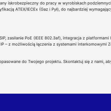
iany iskrobezpieczny do pracy w wyrobiskach podziemnyc
fikacją ATEX/IECEx (Gaz i Pył), do najbardziej wymagaj
SIP, zasilanie PoE (IEEE 802.3af), integracja z platformam
 IP – z możliwością łączenia z systemami interkomowymi Ze
dopasowane do Twojego projektu. Skontaktuj się z nami, a