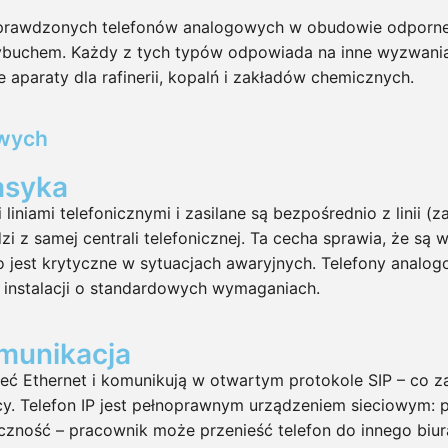
prawdzonych telefonów analogowych w obudowie odpornej 
 wybuchem. Każdy z tych typów odpowiada na inne wyzwan
paraty dla rafinerii, kopalń i zakładów chemicznych.
owych
asyka
niami telefonicznymi i zasilane są bezpośrednio z linii (zas
i z samej centrali telefonicznej. Ta cecha sprawia, że s
 jest krytyczne w sytuacjach awaryjnych. Telefony analog
instalacji o standardowych wymaganiach.
omunikacja
ieć Ethernet i komunikują w otwartym protokole SIP – co z
Telefon IP jest pełnoprawnym urządzeniem sieciowym: posi
czność – pracownik może przenieść telefon do innego biura