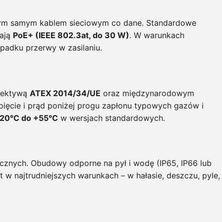
st tym samym kablem sieciowym co dane. Standardowe
gają
PoE+ (IEEE 802.3at, do 30 W)
. W warunkach
adku przerwy w zasilaniu.
yrektywą
ATEX 2014/34/UE
oraz międzynarodowym
apięcie i prąd poniżej progu zapłonu typowych gazów i
20°C do +55°C
w wersjach standardowych.
cznych. Obudowy odporne na pył i wodę (IP65, IP66 lub
 w najtrudniejszych warunkach – w hałasie, deszczu, pyle,