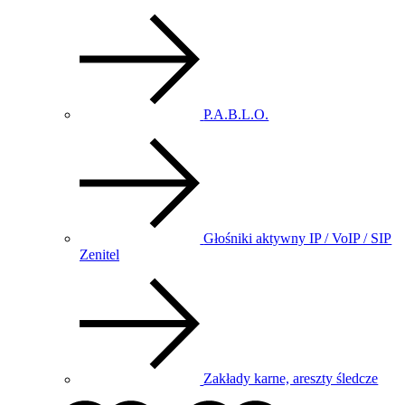
P.A.B.L.O.
Głośniki aktywny IP / VoIP / SIP
Zenitel
Zakłady karne, areszty śledcze