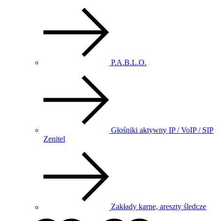
P.A.B.L.O.
Głośniki aktywny IP / VoIP / SIP
Zenitel
Zakłady karne, areszty śledcze